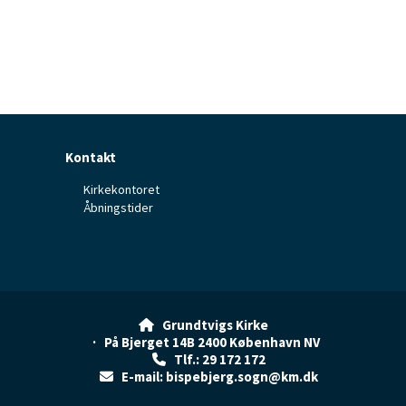
Kontakt
Kirkekontoret
Åbningstider
Grundtvigs Kirke

· På Bjerget 14B 2400 København NV
Tlf.: 29 172 172

E-mail: bispebjerg.sogn@km.dk
