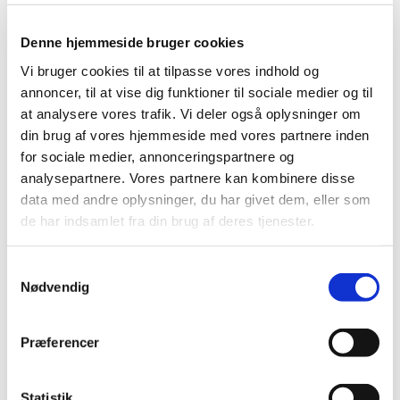
Denne hjemmeside bruger cookies
Betaling og tilmelding
Vi bruger cookies til at tilpasse vores indhold og
annoncer, til at vise dig funktioner til sociale medier og til
at analysere vores trafik. Vi deler også oplysninger om
Undervisningen består af 10 holdgange, og prisen
din brug af vores hjemmeside med vores partnere inden
er
for sociale medier, annonceringspartnere og
350 kr.
analysepartnere. Vores partnere kan kombinere disse
Med i prisen er "Min første salmebog" (værdi: 199 kr.).
data med andre oplysninger, du har givet dem, eller som
Du tilmelder dig og betaler via link ud for det
de har indsamlet fra din brug af deres tjenester.
ønskede hold. Tilmeldingen er bindende.
Du modtager din tilmelding/kvittering med e-mail.
S
Nødvendig
a
m
Tilmelding til
Tilmelding til
t
holdstart den 5.
holdstart den 5.
Præferencer
y
august kl. 9 for
august kl. 10 for
k
babyer mellem 3-
babyer mellem 7-
k
Statistik