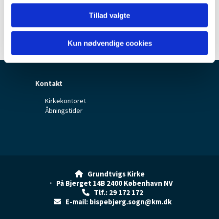
Tillad valgte
Kun nødvendige cookies
Kontakt
Kirkekontoret
Åbningstider
Grundtvigs Kirke

· På Bjerget 14B 2400 København NV
Tlf.: 29 172 172

E-mail: bispebjerg.sogn@km.dk
