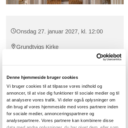
Onsdag 27. januar 2027, kl. 12:00
Grundtvigs Kirke
Denne hjemmeside bruger cookies
Musikandagt hver onsdag er en halv times musikalsk
og eftertænksomt pusterum med orgelmusik,
Vi bruger cookies til at tilpasse vores indhold og
refleksion og en fællessalme. Efter musikandagten
annoncer, til at vise dig funktioner til sociale medier og til
mødes vi til kirkekaffe.
at analysere vores trafik. Vi deler også oplysninger om
din brug af vores hjemmeside med vores partnere inden
for sociale medier, annonceringspartnere og
analysepartnere. Vores partnere kan kombinere disse
data med andre oplysninger, du har givet dem, eller som