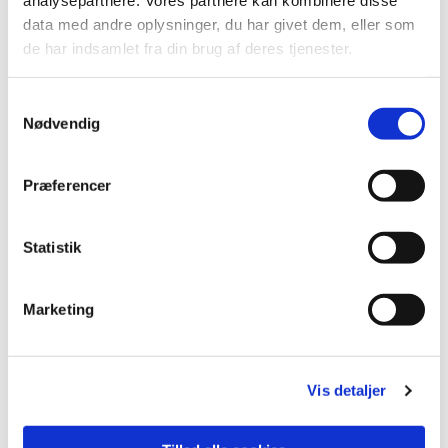
analysepartnere. Vores partnere kan kombinere disse
data med andre oplysninger, du har givet dem, eller som
de har indsamlet fra din brug af deres tjenester.
Du vil måske også kunne lide...
S
Nødvendig
a
m
t
Præferencer
y
k
k
Statistik
e
v
Marketing
a
l
g
Vis detaljer