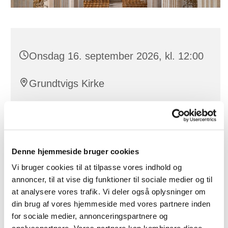
Onsdag 16. september 2026, kl. 12:00
Grundtvigs Kirke
sognepræst Inge Lise Løkkegaard
Denne hjemmeside bruger cookies
Musikandagt hver onsdag er en halv times musikalsk
Vi bruger cookies til at tilpasse vores indhold og
og eftertænksomt pusterum med orgelmusik,
annoncer, til at vise dig funktioner til sociale medier og til
refleksion og en fællessalme. Efter musikandagten
at analysere vores trafik. Vi deler også oplysninger om
mødes vi til kirkekaffe.
din brug af vores hjemmeside med vores partnere inden
for sociale medier, annonceringspartnere og