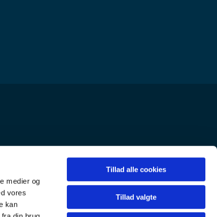
Tillad alle cookies
ale medier og
ed vores
Tillad valgte
re kan
fra din brug