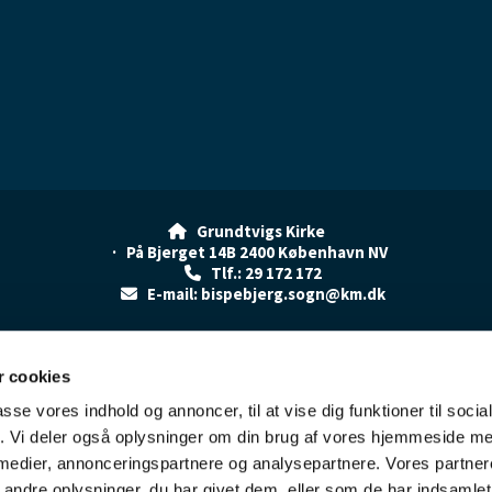
Grundtvigs Kirke

· På Bjerget 14B 2400 København NV
Tlf.: 29 172 172

E-mail: bispebjerg.sogn@km.dk

Kontakt
Cookiepolitik
Tilgængelighedserklæring
 cookies
passe vores indhold og annoncer, til at vise dig funktioner til soci
fik. Vi deler også oplysninger om din brug af vores hjemmeside m
 medier, annonceringspartnere og analysepartnere. Vores partne
Kontakt
Cookiepolitik
Tilgængelighedserklæring
ndre oplysninger, du har givet dem, eller som de har indsamlet 