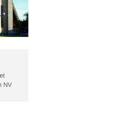
et
n NV