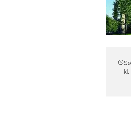
Sø
kl.