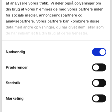
at analysere vores trafik. Vi deler også oplysninger om
din brug af vores hjemmeside med vores partnere inden
for sociale medier, annonceringspartnere og
analysepartnere. Vores partnere kan kombinere disse
data med andre oplysninger, du har givet dem, eller som
de har indsamlet fra din brug af deres tjenester.
S
Nødvendig
a
m
Du vil måske også kunne lide...
t
Præferencer
y
k
k
Statistik
e
v
Marketing
a
l