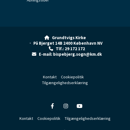
Grundtvigs Kirke

· På Bjerget 14B 2400 København NV
Tlf.: 29 172 172

E-mail: bispebjerg.sogn@km.dk

Kontakt
Cookiepolitik
Tilgængelighedserklæring
Kontakt
Cookiepolitik
Tilgængelighedserklæring