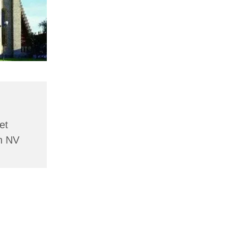
et
n NV