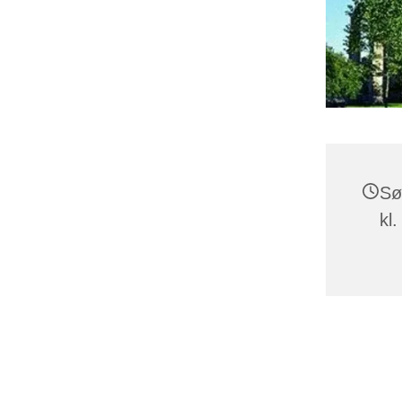
Sø
kl.