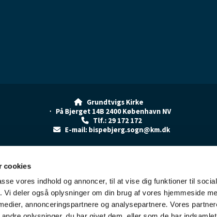
Grundtvigs Kirke

· På Bjerget 14B 2400 København NV
Tlf.: 29 172 172

E-mail: bispebjerg.sogn@km.dk

Kontakt
Cookiepolitik
Tilgængelighedserklæring
 cookies
passe vores indhold og annoncer, til at vise dig funktioner til soci
fik. Vi deler også oplysninger om din brug af vores hjemmeside m
 medier, annonceringspartnere og analysepartnere. Vores partne
Kontakt
Cookiepolitik
Tilgængelighedserklæring
ndre oplysninger, du har givet dem, eller som de har indsamlet 