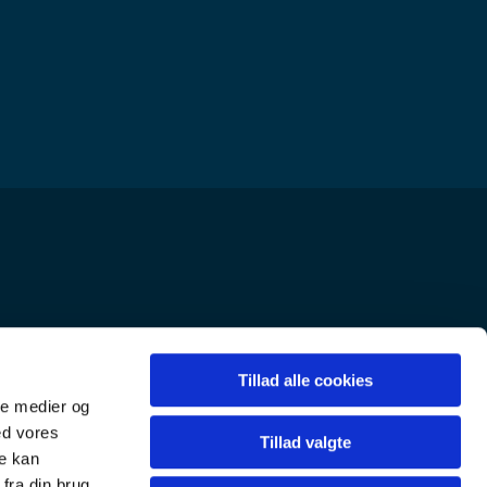
Tillad alle cookies
ale medier og
ed vores
Tillad valgte
re kan
fra din brug